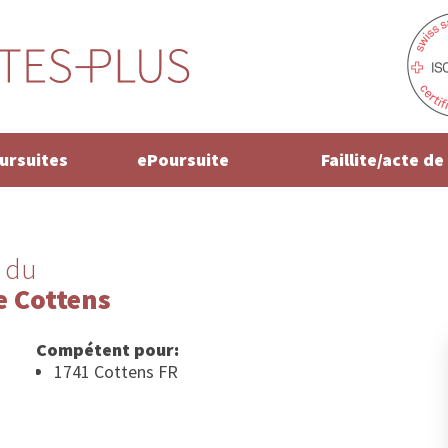
oursuites
ePoursuite
Faillite/acte d
 du
 Cottens
Compétent pour:
1741 Cottens FR