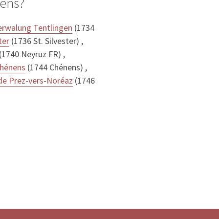
tens?
rwalung Tentlingen
(1734
ter
(1736 St. Silvester) ,
(1740 Neyruz FR) ,
Chénens
(1744 Chénens) ,
de Prez-vers-Noréaz
(1746