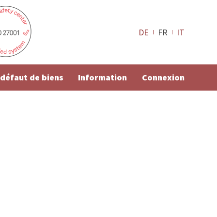
DE
FR
IT
e défaut de biens
Information
Connexion