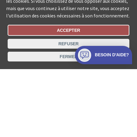
les cookies. Si vous choisissez de vous opposer aux cookies,
mais que vous continuez à utiliser notre site, vous acceptez
l'utilisation des cookies nécessaires à son fonctionnement.
ACCEPTER
Statut De La Commande
REFUSER
Recherche des offices de Suisse
BESOIN D'AIDE?
FERMER
Protection des données
Mentions légales
Conditions d’utilisation
Contact
© COLLECTA SA www.poursuites-plus.ch est un service
de Collecta SA.