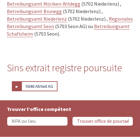
Betreibungsamt Möriken-Wildegg
(5702 Niederlenz) ,
Betreibungsamt Brunegg
(5702 Niederlenz) ,
Betreibungsamt Niederlenz
(5702 Niederlenz) ,
Regionales
Betreibungsamt Seon
(5703 Seon AG) ou
Betreibungsamt
Schafisheim
(5703 Seon).
Sins extrait registre poursuite
▸
5646 Abtwil AG
Trouver l’office compétent