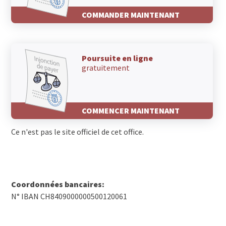
COMMANDER MAINTENANT
Poursuite en ligne
gratuitement
COMMENCER MAINTENANT
Ce n'est pas le site officiel de cet office.
Coordonnées bancaires:
N° IBAN CH8409000000500120061