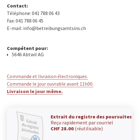
Contact:
Téléphone: 041 788 06 43
Fax: 041 788 06 45
E-mail: info@betreibungsamtsins.ch
Compétent pour:
5646 Abtwil AG
Commande et livraison électroniques.
Commande le jour ouvrable avant 11h00.
Livraison le jour même.
Extrait du registre des poursuites
Reçu rapidement par courriel
CHF 28.00
(réutilisable)