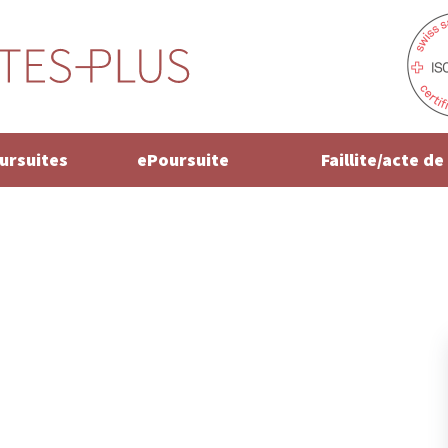
oursuites
ePoursuite
Faillite/acte d