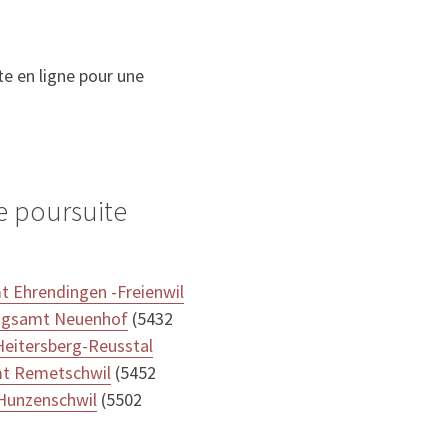
e en ligne pour une
e poursuite
 Ehrendingen -Freienwil
ngsamt Neuenhof
(5432
eitersberg-Reusstal
t Remetschwil
(5452
Hunzenschwil
(5502