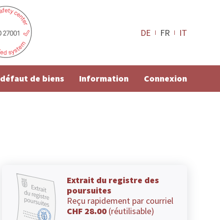
DE
FR
IT
e défaut de biens
Information
Connexion
Extrait du registre des
poursuites
Reçu rapidement par courriel
CHF 28.00
(réutilisable)