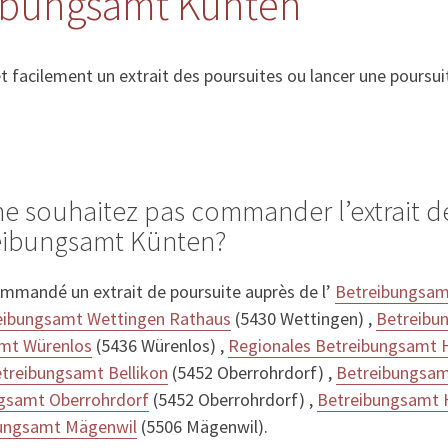
eibungsamt Künten
acilement un extrait des poursuites ou lancer une poursuit
ne souhaitez pas commander l’extrait d
reibungsamt Künten?
mmandé un extrait de poursuite auprès de l’
Betreibungsamt
eibungsamt Wettingen Rathaus
(5430 Wettingen) ,
Betreibu
mt Würenlos
(5436 Würenlos) ,
Regionales Betreibungsamt H
treibungsamt Bellikon
(5452 Oberrohrdorf) ,
Betreibungsam
gsamt Oberrohrdorf
(5452 Oberrohrdorf) ,
Betreibungsamt 
ungsamt Mägenwil
(5506 Mägenwil).