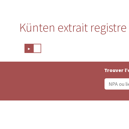
Künten extrait registre
▸
Trouver l’