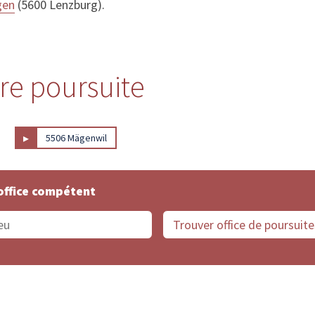
gen
(5600 Lenzburg).
tre poursuite
▸
5506 Mägenwil
office compétent