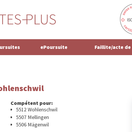
oursuites
ePoursuite
Faillite/acte d
ohlenschwil
Compétent pour:
5512 Wohlenschwil
5507 Mellingen
5506 Mägenwil