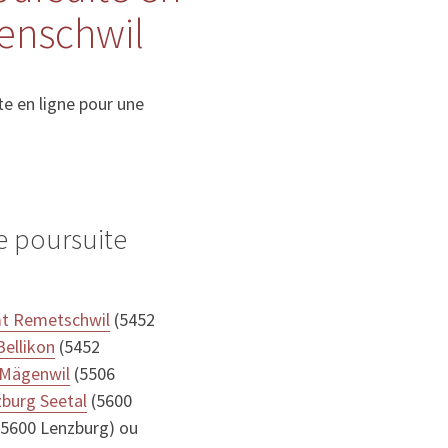
enschwil
e en ligne pour une
e poursuite
t Remetschwil
(5452
ellikon
(5452
 Mägenwil
(5506
burg Seetal
(5600
5600 Lenzburg) ou