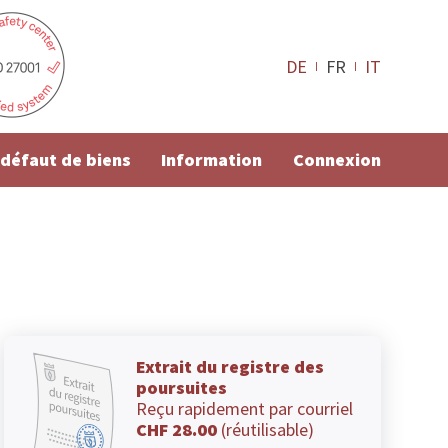
DE
FR
IT
e défaut de biens
Information
Connexion
Extrait du registre des
poursuites
Reçu rapidement par courriel
CHF 28.00
(réutilisable)