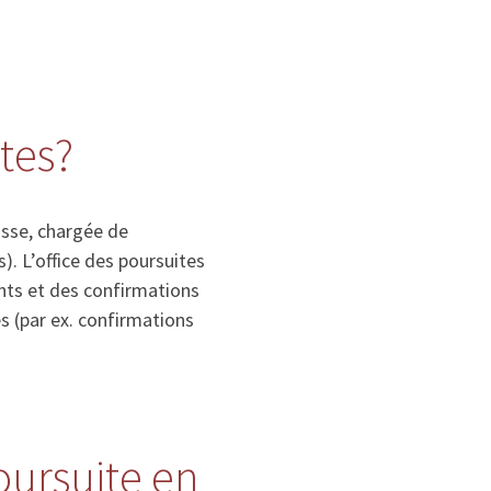
ites?
isse, chargée de
. L’office des poursuites
nts et des confirmations
s (par ex. confirmations
poursuite en