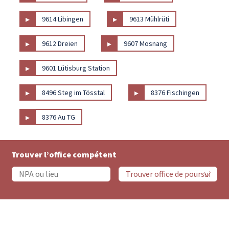
▸
▸
9614 Libingen
9613 Mühlrüti
▸
▸
9612 Dreien
9607 Mosnang
▸
9601 Lütisburg Station
▸
▸
8496 Steg im Tösstal
8376 Fischingen
▸
8376 Au TG
Trouver l’office compétent