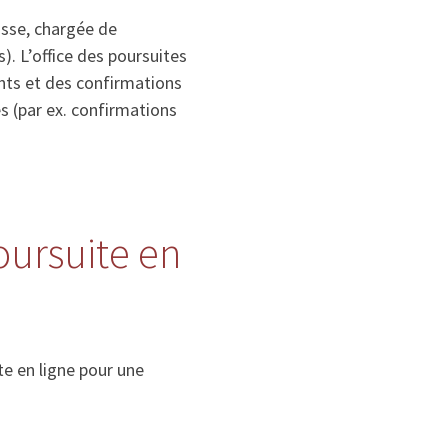
isse, chargée de
. L’office des poursuites
nts et des confirmations
s (par ex. confirmations
poursuite en
e en ligne pour une