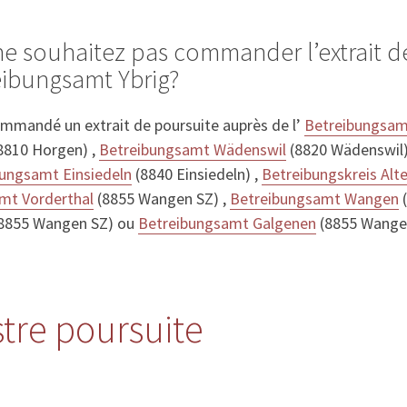
ne souhaitez pas commander l’extrait d
eibungsamt Ybrig?
mmandé un extrait de poursuite auprès de l’
Betreibungsam
8810 Horgen) ,
Betreibungsamt Wädenswil
(8820 Wädenswil)
ungsamt Einsiedeln
(8840 Einsiedeln) ,
Betreibungskreis Alt
mt Vorderthal
(8855 Wangen SZ) ,
Betreibungsamt Wangen
(
8855 Wangen SZ) ou
Betreibungsamt Galgenen
(8855 Wange
stre poursuite