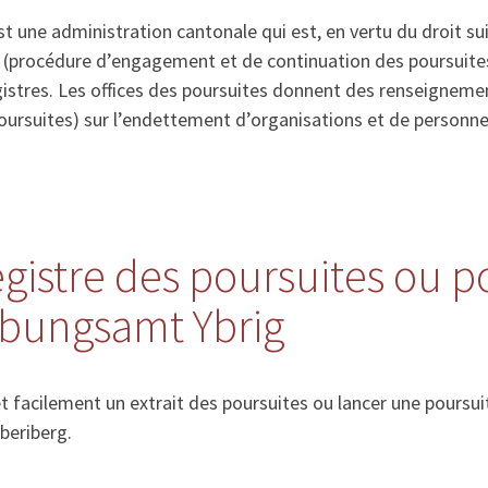
st une administration cantonale qui est, en vertu du droit su
s (procédure d’engagement et de continuation des poursuites)
gistres. Les offices des poursuites donnent des renseigneme
poursuites) sur l’endettement d’organisations et de personne
registre des poursuites ou 
ibungsamt Ybrig
acilement un extrait des poursuites ou lancer une poursuit
beriberg.