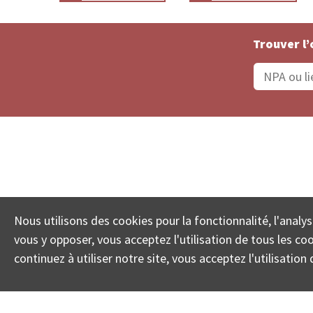
Trouver l’
Statut De La Commande
Recherche des 
Nous utilisons des cookies pour la fonctionnalité, l'analys
© COLL
vous y opposer, vous acceptez l'utilisation de tous les c
continuez à utiliser notre site, vous acceptez l'utilisati