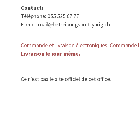
Contact:
Téléphone: 055 525 67 77
E-mail: mail@betreibungsamt-ybrig.ch
Commande et livraison électroniques. Commande le
Livraison le jour même.
Ce n'est pas le site officiel de cet office.