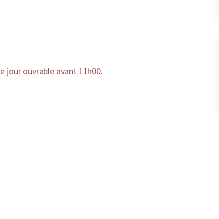
 jour ouvrable avant 11h00.