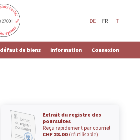
DE
FR
IT
e défaut de biens
Information
Connexion
Extrait du registre des
poursuites
Reçu rapidement par courriel
CHF 28.00
(réutilisable)