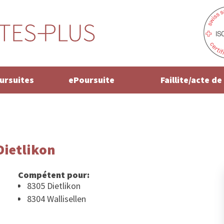
oursuites
ePoursuite
Faillite/acte d
Dietlikon
Compétent pour:
8305 Dietlikon
8304 Wallisellen