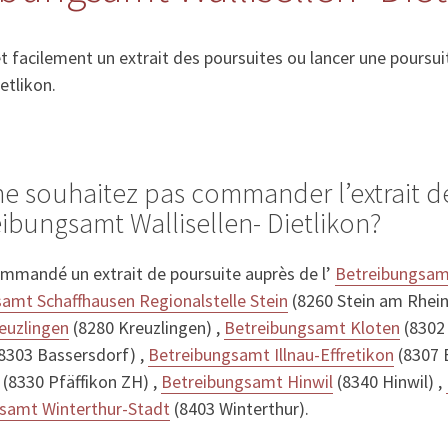
acilement un extrait des poursuites ou lancer une poursuit
etlikon.
ne souhaitez pas commander l’extrait d
eibungsamt Wallisellen- Dietlikon?
mmandé un extrait de poursuite auprès de l’
Betreibungsam
amt Schaffhausen Regionalstelle Stein
(8260 Stein am Rhein 
euzlingen
(8280 Kreuzlingen) ,
Betreibungsamt Kloten
(8302 
8303 Bassersdorf) ,
Betreibungsamt Illnau-Effretikon
(8307 E
(8330 Pfäffikon ZH) ,
Betreibungsamt Hinwil
(8340 Hinwil) ,
samt Winterthur-Stadt
(8403 Winterthur).