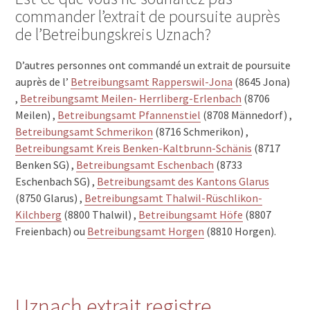
commander l’extrait de poursuite auprès
de l’Betreibungskreis Uznach?
D’autres personnes ont commandé un extrait de poursuite
auprès de l’
Betreibungsamt Rapperswil-Jona
(8645 Jona)
,
Betreibungsamt Meilen- Herrliberg-Erlenbach
(8706
Meilen) ,
Betreibungsamt Pfannenstiel
(8708 Männedorf) ,
Betreibungsamt Schmerikon
(8716 Schmerikon) ,
Betreibungsamt Kreis Benken-Kaltbrunn-Schänis
(8717
Benken SG) ,
Betreibungsamt Eschenbach
(8733
Eschenbach SG) ,
Betreibungsamt des Kantons Glarus
(8750 Glarus) ,
Betreibungsamt Thalwil-Rüschlikon-
Kilchberg
(8800 Thalwil) ,
Betreibungsamt Höfe
(8807
Freienbach) ou
Betreibungsamt Horgen
(8810 Horgen).
Uznach extrait registre