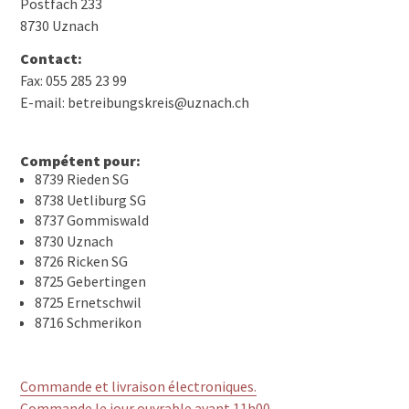
Postfach 233
8730 Uznach
Contact:
Fax: 055 285 23 99
E-mail: betreibungskreis@uznach.ch
Compétent pour:
8739 Rieden SG
8738 Uetliburg SG
8737 Gommiswald
8730 Uznach
8726 Ricken SG
8725 Gebertingen
8725 Ernetschwil
8716 Schmerikon
Commande et livraison électroniques.
Commande le jour ouvrable avant 11h00.