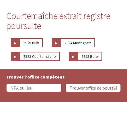
Courtemaîche extrait registre
poursuite
▸
▸
2925 Buix
2924 Montignez
▸
▸
2923 Courtemaîche
2915 Bure
Trouver l’office compétent