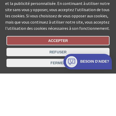
et la publicité personnalisée. En continuant à utiliser notre
site sans vous y opposer, vous acceptez l'utilisation de tous
les cookies. Si vous choisissez de vous opposer aux cookies,
mais que vous continuez à utiliser notre site, vous acceptez
l'utilisation des cookies nécessaires à son fonctionnement.
ACCEPTER
Statut De La Commande
REFUSER
Recherche des offices de Suisse
BESOIN D'AIDE?
FERMER
Protection des données
Mentions légales
Conditions d’utilisation
Contact
© COLLECTA SA www.poursuites-plus.ch est un service
de Collecta SA.