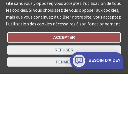
site sans vous y opposer, vous acceptez l'utilisation de tous
les cookies. Si vous choisissez de vous opposer aux cookies,
mais que vous continuez à utiliser notre site, vous acceptez
l'utilisation des cookies nécessaires à son fonctionnement.
ACCEPTER
Statut De La Commande
REFUSER
Recherche des offices de Suisse
BESOIN D'AIDE?
FERMER
Protection des données
Mentions légales
Conditions d’utilisation
Contact
© COLLECTA SA www.poursuites-plus.ch est un service
de Collecta SA.