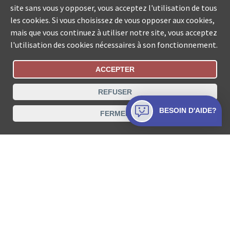
site sans vous y opposer, vous acceptez l'utilisation de tous
les cookies. Si vous choisissez de vous opposer aux cookies,
mais que vous continuez à utiliser notre site, vous acceptez
l'utilisation des cookies nécessaires à son fonctionnement.
ACCEPTER
Statut De La Commande
REFUSER
Recherche des offices de Suisse
BESOIN D'AIDE?
FERMER
Protection des données
Mentions légales
Conditions d’utilisation
Contact
© COLLECTA SA www.poursuites-plus.ch est un service
de Collecta SA.