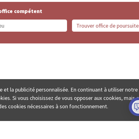
office compétent
offices de Suisse
Protection des données
Mentions
e et la publicité personnalisée. En continuant à utiliser notre
ECTA SA www.poursuites-plus.ch est un service de Colle
ookies. Si vous choisissez de vous opposer aux cookies, mais 
on des cookies nécessaires à son fonctionnement.