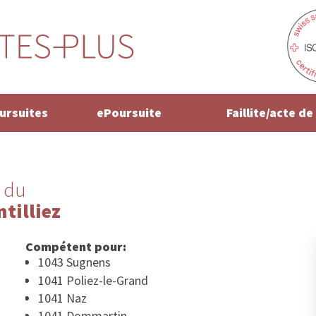
oursuites
ePoursuite
Faillite/acte d
 du
tilliez
Compétent pour:
1043 Sugnens
1041 Poliez-le-Grand
1041 Naz
1041 Dommartin