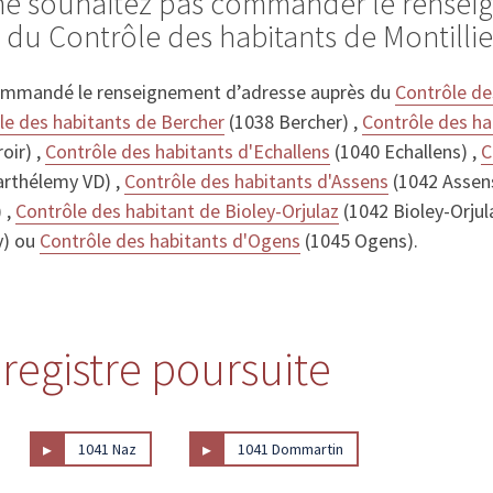
 ne souhaitez pas commander le rense
 du Contrôle des habitants de Montillie
ommandé le renseignement d’adresse auprès du
Contrôle de
le des habitants de Bercher
(1038 Bercher) ,
Contrôle des hab
oir) ,
Contrôle des habitants d'Echallens
(1040 Echallens) ,
C
arthélemy VD) ,
Contrôle des habitants d'Assens
(1042 Assen
 ,
Contrôle des habitant de Bioley-Orjulaz
(1042 Bioley-Orjul
y) ou
Contrôle des habitants d'Ogens
(1045 Ogens).
 registre poursuite
▸
▸
1041 Naz
1041 Dommartin