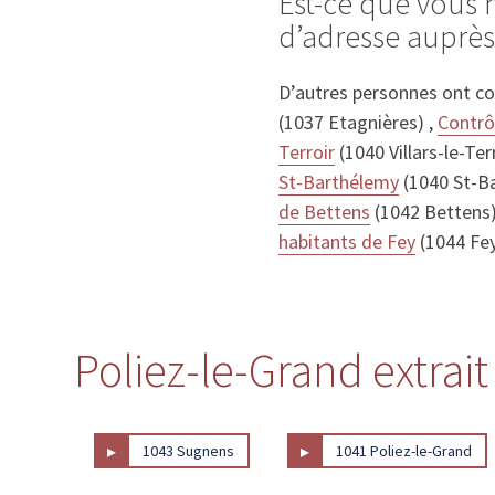
Est-ce que vous
d’adresse auprès
D’autres personnes ont c
(1037 Etagnières) ,
Contrô
Terroir
(1040 Villars-le-Terr
St-Barthélemy
(1040 St-B
de Bettens
(1042 Bettens)
habitants de Fey
(1044 Fe
Poliez-le-Grand extrait
▸
▸
1043 Sugnens
1041 Poliez-le-Grand