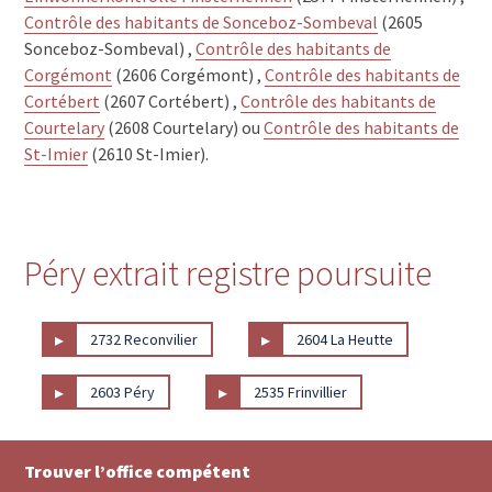
Contrôle des habitants de Sonceboz-Sombeval
(2605
Sonceboz-Sombeval) ,
Contrôle des habitants de
Corgémont
(2606 Corgémont) ,
Contrôle des habitants de
Cortébert
(2607 Cortébert) ,
Contrôle des habitants de
Courtelary
(2608 Courtelary) ou
Contrôle des habitants de
St-Imier
(2610 St-Imier).
Péry extrait registre poursuite
▸
▸
2732 Reconvilier
2604 La Heutte
▸
▸
2603 Péry
2535 Frinvillier
Trouver l’office compétent