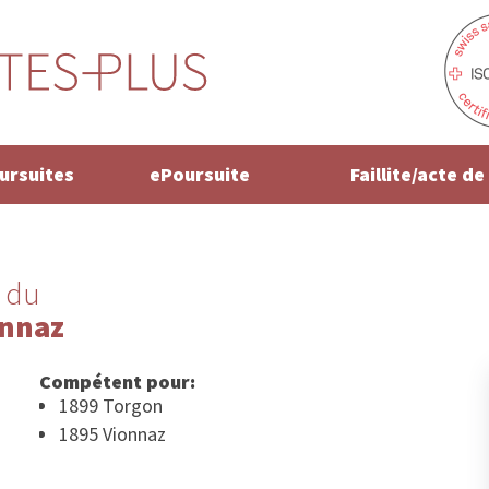
oursuites
ePoursuite
Faillite/acte d
 du
onnaz
Compétent pour:
1899 Torgon
1895 Vionnaz