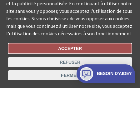
et la publicité personnalisée. En continuant à utiliser notre
site sans vous y opposer, vous acceptez l'utilisation de tous
les cookies. Si vous choisissez de vous opposer aux cookies,
mais que vous continuez à utiliser notre site, vous acceptez
l'utilisation des cookies nécessaires à son fonctionnement.
ACCEPTER
Statut De La Commande
REFUSER
Recherche des offices de Suisse
BESOIN D'AIDE?
FERMER
Protection des données
Mentions légales
Conditions d’utilisation
Contact
© COLLECTA SA www.poursuites-plus.ch est un service
de Collecta SA.