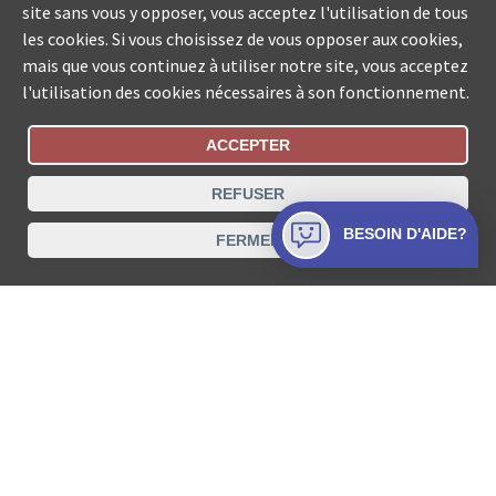
site sans vous y opposer, vous acceptez l'utilisation de tous
les cookies. Si vous choisissez de vous opposer aux cookies,
mais que vous continuez à utiliser notre site, vous acceptez
l'utilisation des cookies nécessaires à son fonctionnement.
ACCEPTER
Statut De La Commande
REFUSER
Recherche des offices de Suisse
BESOIN D'AIDE?
FERMER
Protection des données
Mentions légales
Conditions d’utilisation
Contact
© COLLECTA SA www.poursuites-plus.ch est un service
de Collecta SA.