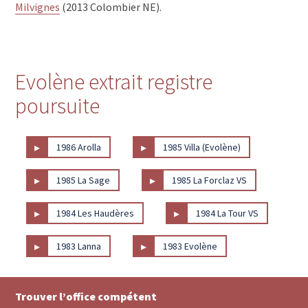
Milvignes
(2013 Colombier NE).
Evolène extrait registre
poursuite
▸
▸
1986 Arolla
1985 Villa (Evolène)
▸
▸
1985 La Sage
1985 La Forclaz VS
▸
▸
1984 Les Haudères
1984 La Tour VS
▸
▸
1983 Lanna
1983 Evolène
Trouver l’office compétent