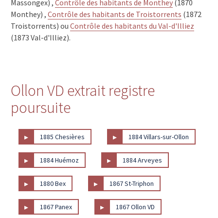
Massongex) ,
Contrôle des habitants de Monthey
(1870
Monthey) ,
Contrôle des habitants de Troistorrents
(1872
Troistorrents) ou
Contrôle des habitants du Val-d'Illiez
(1873 Val-d'Illiez).
Ollon VD extrait registre
poursuite
▸
▸
1885 Chesières
1884 Villars-sur-Ollon
▸
▸
1884 Huémoz
1884 Arveyes
▸
▸
1880 Bex
1867 St-Triphon
▸
▸
1867 Panex
1867 Ollon VD