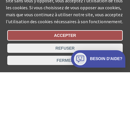
site sans vous y opposer, vous acceptez l'utilisation de tous
les cookies. Si vous choisissez de vous opposer aux cookies,
mais que vous continuez à utiliser notre site, vous acceptez
l'utilisation des cookies nécessaires à son fonctionnement.
ACCEPTER
Statut De La Commande
REFUSER
Recherche des offices de Suisse
BESOIN D'AIDE?
FERMER
Protection des données
Mentions légales
Conditions d’utilisation
Contact
© COLLECTA SA www.poursuites-plus.ch est un service
de Collecta SA.