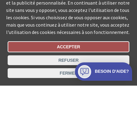
et la publicité personnalisée. En continuant à utiliser notre
site sans vous y opposer, vous acceptez l'utilisation de tous
les cookies. Si vous choisissez de vous opposer aux cookies,
mais que vous continuez à utiliser notre site, vous acceptez
l'utilisation des cookies nécessaires à son fonctionnement.
ACCEPTER
Statut De La Commande
REFUSER
Recherche des offices de Suisse
BESOIN D'AIDE?
FERMER
Protection des données
Mentions légales
Conditions d’utilisation
Contact
© COLLECTA SA www.poursuites-plus.ch est un service
de Collecta SA.