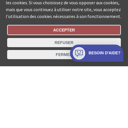
les cookies. Si vous choisissez de vous opposer aux cookies,
mais que vous continuez à utiliser notre site, vous acceptez
l'utilisation des cookies nécessaires à son fonctionnement.
ACCEPTER
Statut De La Commande
REFUSER
Recherche des offices de Suisse
BESOIN D'AIDE?
FERMER
Protection des données
Mentions légales
Conditions d’utilisation
Contact
© COLLECTA SA www.poursuites-plus.ch est un service
de Collecta SA.