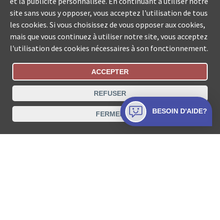
et la publicité personnalisée. En continuant à utiliser notre
site sans vous y opposer, vous acceptez l'utilisation de tous
les cookies. Si vous choisissez de vous opposer aux cookies,
mais que vous continuez à utiliser notre site, vous acceptez
l'utilisation des cookies nécessaires à son fonctionnement.
ACCEPTER
Statut De La Commande
REFUSER
Recherche des offices de Suisse
BESOIN D'AIDE?
FERMER
Protection des données
Mentions légales
Conditions d’utilisation
Contact
© COLLECTA SA www.poursuites-plus.ch est un service
de Collecta SA.