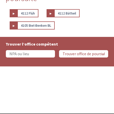
▸
▸
4112 Flüh
4112 Bättwil
▸
4105 Biel-Benken BL
Trouver l’office compétent