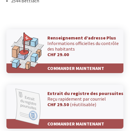
2544 Bettlach
Renseignement d’adresse Plus
Informations officielles du contrôle
des habitants
CHF 29.00
COMMANDER MAINTENANT
Extrait du registre des poursuites
Reçu rapidement par courriel
CHF 29.50
(réutilisable)
COMMANDER MAINTENANT