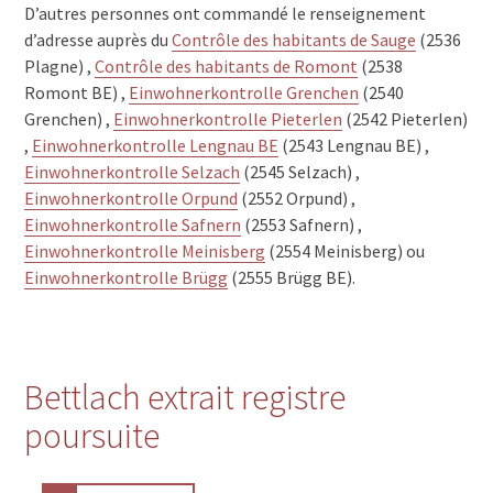
D’autres personnes ont commandé le renseignement
d’adresse auprès du
Contrôle des habitants de Sauge
(2536
Plagne) ,
Contrôle des habitants de Romont
(2538
Romont BE) ,
Einwohnerkontrolle Grenchen
(2540
Grenchen) ,
Einwohnerkontrolle Pieterlen
(2542 Pieterlen)
,
Einwohnerkontrolle Lengnau BE
(2543 Lengnau BE) ,
Einwohnerkontrolle Selzach
(2545 Selzach) ,
Einwohnerkontrolle Orpund
(2552 Orpund) ,
Einwohnerkontrolle Safnern
(2553 Safnern) ,
Einwohnerkontrolle Meinisberg
(2554 Meinisberg) ou
Einwohnerkontrolle Brügg
(2555 Brügg BE).
Bettlach extrait registre
poursuite