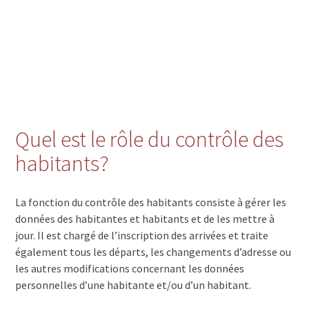
Quel est le rôle du contrôle des
habitants?
La fonction du contrôle des habitants consiste à gérer les
données des habitantes et habitants et de les mettre à
jour. Il est chargé de l’inscription des arrivées et traite
également tous les départs, les changements d’adresse ou
les autres modifications concernant les données
personnelles d’une habitante et/ou d’un habitant.