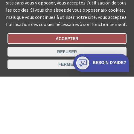
site sans vous y opposer, vous acceptez l'utilisation de tous
les cookies. Si vous choisissez de vous opposer aux cookies,
mais que vous continuez à utiliser notre site, vous acceptez
l'utilisation des cookies nécessaires à son fonctionnement.
ACCEPTER
Statut De La Commande
REFUSER
Recherche des offices de Suisse
BESOIN D'AIDE?
FERMER
Protection des données
Mentions légales
Conditions d’utilisation
Contact
© COLLECTA SA www.poursuites-plus.ch est un service
de Collecta SA.