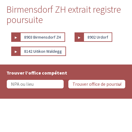
Birmensdorf ZH extrait registre
poursuite
▸
▸
8903 Birmensdorf ZH
8902 Urdorf
▸
8142 Uitikon Waldegg
Trouver l’office compétent