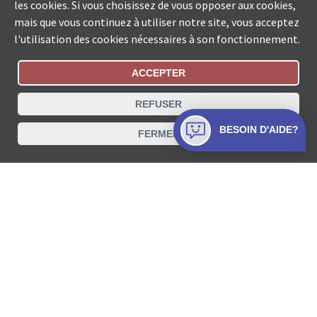
les cookies. Si vous choisissez de vous opposer aux cookies,
mais que vous continuez à utiliser notre site, vous acceptez
l'utilisation des cookies nécessaires à son fonctionnement.
ACCEPTER
Statut De La Commande
REFUSER
Recherche des offices de Suisse
BESOIN D'AIDE?
FERMER
Protection des données
Mentions légales
Conditions d’utilisation
Contact
© COLLECTA SA www.poursuites-plus.ch est un service
de Collecta SA.