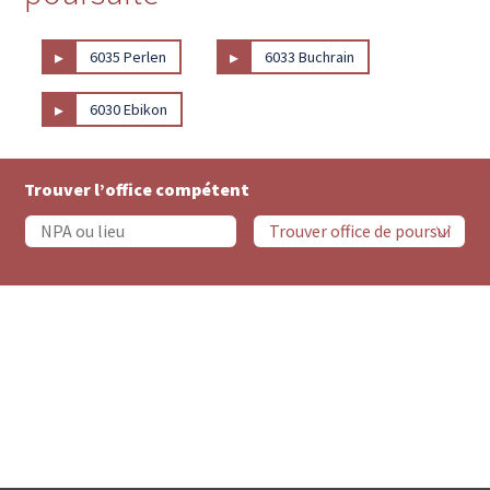
▸
▸
6035 Perlen
6033 Buchrain
▸
6030 Ebikon
Trouver l’office compétent