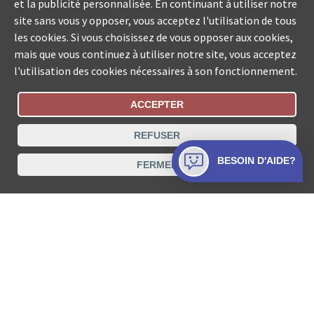
et la publicité personnalisée. En continuant à utiliser notre
site sans vous y opposer, vous acceptez l'utilisation de tous
les cookies. Si vous choisissez de vous opposer aux cookies,
mais que vous continuez à utiliser notre site, vous acceptez
l'utilisation des cookies nécessaires à son fonctionnement.
ACCEPTER
Statut De La Commande
REFUSER
Recherche des offices de Suisse
BESOIN D'AIDE?
FERMER
Protection des données
Mentions légales
Conditions d’utilisation
Contact
© COLLECTA SA www.poursuites-plus.ch est un service
de Collecta SA.