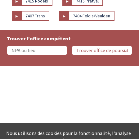
▸
▸
7415 Rodels
7415 Pratval
▸
▸
7407 Trans
7404 Feldis/Veulden
Trouver l’office compétent
Nous utilisons des cookies pour la fonctionnalité, l'analyse