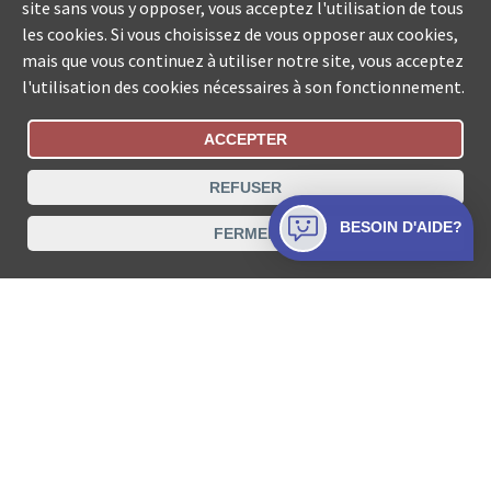
site sans vous y opposer, vous acceptez l'utilisation de tous
les cookies. Si vous choisissez de vous opposer aux cookies,
mais que vous continuez à utiliser notre site, vous acceptez
l'utilisation des cookies nécessaires à son fonctionnement.
ACCEPTER
Statut De La Commande
REFUSER
Recherche des offices de Suisse
BESOIN D'AIDE?
FERMER
Protection des données
Mentions légales
Conditions d’utilisation
Contact
© COLLECTA SA www.poursuites-plus.ch est un service
de Collecta SA.