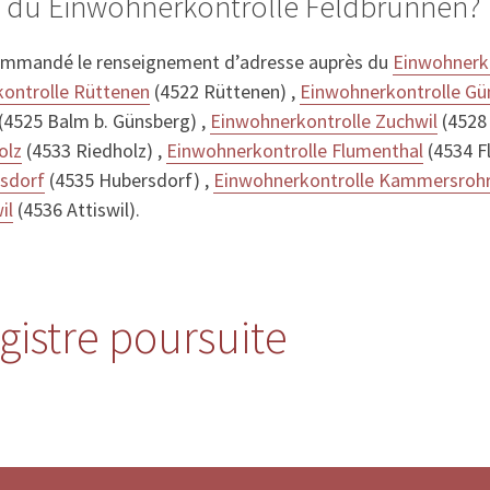
s du Einwohnerkontrolle Feldbrunnen?
ommandé le renseignement d’adresse auprès du
Einwohnerk
ontrolle Rüttenen
(4522 Rüttenen) ,
Einwohnerkontrolle Gü
(4525 Balm b. Günsberg) ,
Einwohnerkontrolle Zuchwil
(4528 
olz
(4533 Riedholz) ,
Einwohnerkontrolle Flumenthal
(4534 F
rsdorf
(4535 Hubersdorf) ,
Einwohnerkontrolle Kammersroh
il
(4536 Attiswil).
gistre poursuite