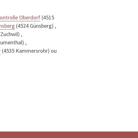
ontrolle Oberdorf
(4515
nsberg
(4524 Günsberg) ,
Zuchwil) ,
lumenthal) ,
r
(4535 Kammersrohr) ou