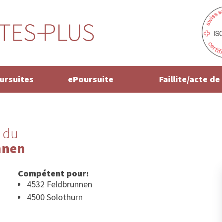
oursuites
ePoursuite
Faillite/acte d
 du
nnen
Compétent pour:
4532 Feldbrunnen
4500 Solothurn