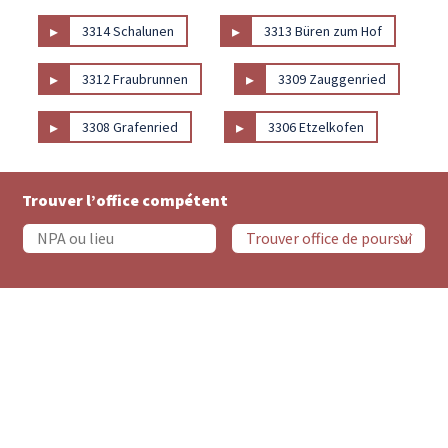
▸
▸
3314 Schalunen
3313 Büren zum Hof
▸
▸
3312 Fraubrunnen
3309 Zauggenried
▸
▸
3308 Grafenried
3306 Etzelkofen
Trouver l’office compétent