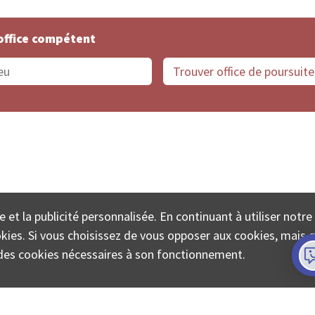
office compétent
offices de Suisse
Protection des données
Mentions
e et la publicité personnalisée. En continuant à utiliser notre
ECTA SA www.poursuites-plus.ch est un service de Colle
ookies. Si vous choisissez de vous opposer aux cookies, mais 
on des cookies nécessaires à son fonctionnement.