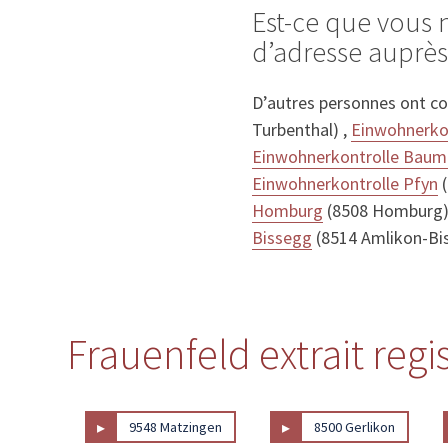
Est-ce que vous
d’adresse auprès
D’autres personnes ont c
Turbenthal) ,
Einwohnerkon
Einwohnerkontrolle Baum
Einwohnerkontrolle Pfyn
(
Homburg
(8508 Homburg)
Bissegg
(8514 Amlikon-Bi
Frauenfeld extrait regi
▸
▸
9548 Matzingen
8500 Gerlikon