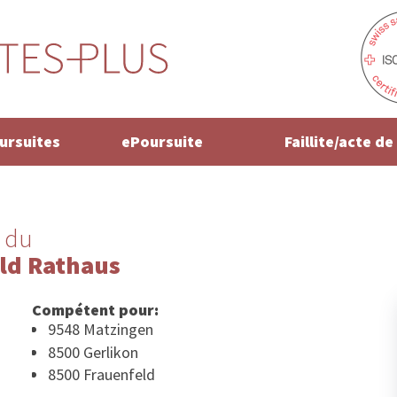
oursuites
ePoursuite
Faillite/acte d
 du
ld Rathaus
Compétent pour:
9548 Matzingen
8500 Gerlikon
8500 Frauenfeld