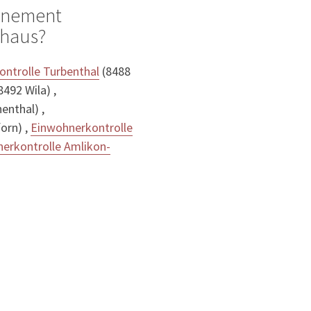
ignement
thaus?
ntrolle Turbenthal
(8488
8492 Wila) ,
enthal) ,
orn) ,
Einwohnerkontrolle
erkontrolle Amlikon-