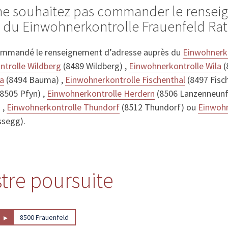
 ne souhaitez pas commander le rense
 du Einwohnerkontrolle Frauenfeld Ra
ommandé le renseignement d’adresse auprès du
Einwohnerko
trolle Wildberg
(8489 Wildberg) ,
Einwohnerkontrolle Wila
(
a
(8494 Bauma) ,
Einwohnerkontrolle Fischenthal
(8497 Fisch
8505 Pfyn) ,
Einwohnerkontrolle Herdern
(8506 Lanzenneunf
 ,
Einwohnerkontrolle Thundorf
(8512 Thundorf) ou
Einwohn
ssegg).
stre poursuite
▸
8500 Frauenfeld