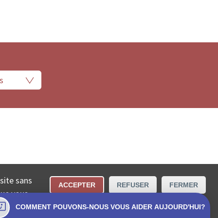
 légales
Conditions d’utilisation
Contact
 site sans
ACCEPTER
REFUSER
FERMER
cta SA.
que vous
COMMENT POUVONS-NOUS VOUS AIDER AUJOURD'HUI?