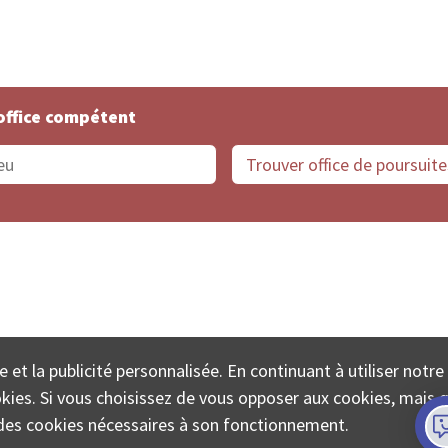
office compétent
offices de Suisse
Protection des données
Mentions
e et la publicité personnalisée. En continuant à utiliser notre
ECTA SA www.poursuites-plus.ch est un service de Colle
ookies. Si vous choisissez de vous opposer aux cookies, mais 
on des cookies nécessaires à son fonctionnement.