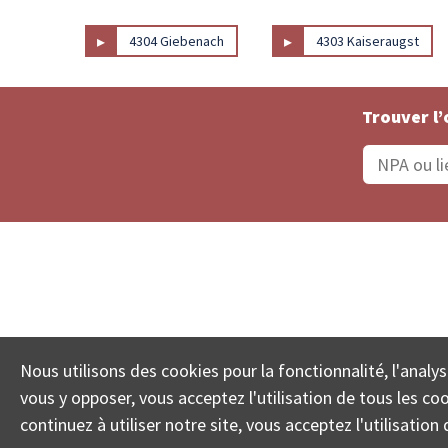
▸
▸
4304 Giebenach
4303 Kaiseraugst
Trouver l’
Statut De La Commande
Recherche des 
Nous utilisons des cookies pour la fonctionnalité, l'analys
© COLL
vous y opposer, vous acceptez l'utilisation de tous les c
continuez à utiliser notre site, vous acceptez l'utilisati