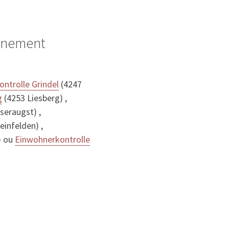
ignement
ntrolle Grindel
(4247
g
(4253 Liesberg) ,
seraugst) ,
infelden) ,
) ou
Einwohnerkontrolle