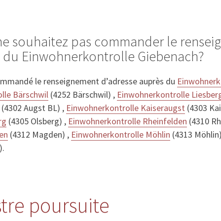
 ne souhaitez pas commander le rense
s du Einwohnerkontrolle Giebenach?
ommandé le renseignement d’adresse auprès du
Einwohnerko
lle Bärschwil
(4252 Bärschwil) ,
Einwohnerkontrolle Liesber
(4302 Augst BL) ,
Einwohnerkontrolle Kaiseraugst
(4303 Kai
rg
(4305 Olsberg) ,
Einwohnerkontrolle Rheinfelden
(4310 Rhe
en
(4312 Magden) ,
Einwohnerkontrolle Möhlin
(4313 Möhlin
).
stre poursuite