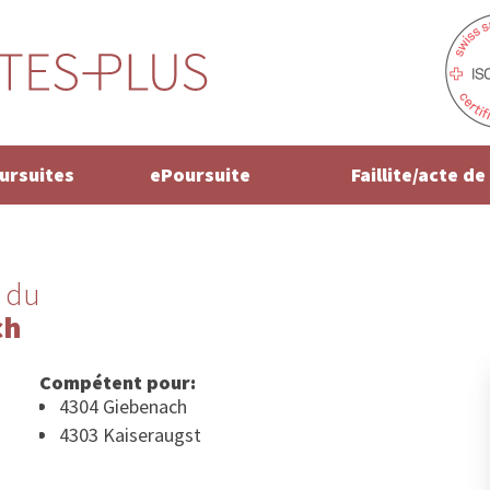
oursuites
ePoursuite
Faillite/acte d
 du
ch
Compétent pour:
4304 Giebenach
4303 Kaiseraugst