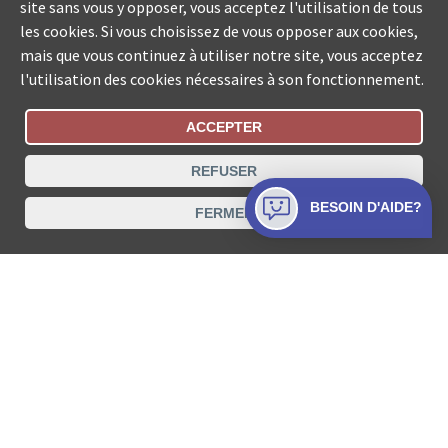
site sans vous y opposer, vous acceptez l'utilisation de tous
les cookies. Si vous choisissez de vous opposer aux cookies,
mais que vous continuez à utiliser notre site, vous acceptez
l'utilisation des cookies nécessaires à son fonctionnement.
ACCEPTER
Statut De La Commande
REFUSER
Recherche des offices de Suisse
BESOIN D'AIDE?
FERMER
Protection des données
Mentions légales
Conditions d’utilisation
Contact
© COLLECTA SA www.poursuites-plus.ch est un service
de Collecta SA.