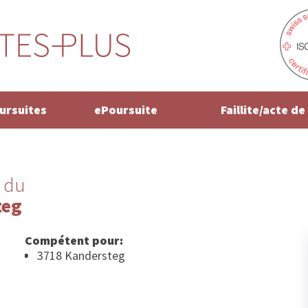
oursuites
ePoursuite
Faillite/acte d
 du
teg
Compétent pour:
3718 Kandersteg