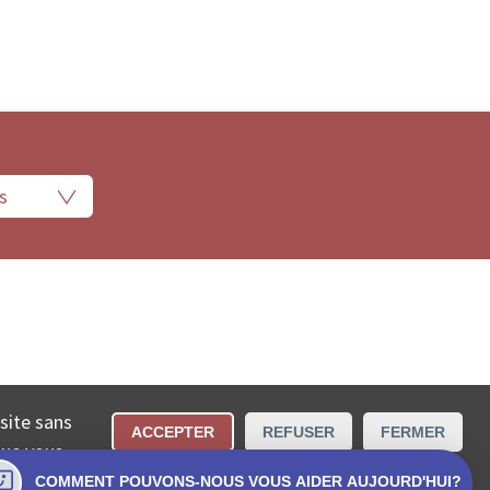
 légales
Conditions d’utilisation
Contact
 site sans
ACCEPTER
REFUSER
FERMER
cta SA.
que vous
COMMENT POUVONS-NOUS VOUS AIDER AUJOURD'HUI?