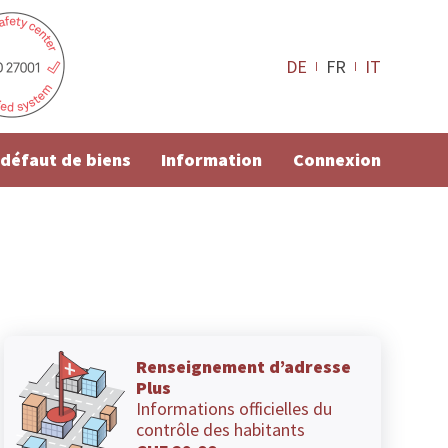
DE
FR
IT
e défaut de biens
Information
Connexion
Renseignement d’adresse
Plus
Informations officielles du
contrôle des habitants