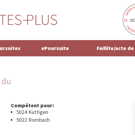
oursuites
ePoursuite
Faillite/acte d
 du
Compétent pour:
5024 Küttigen
5022 Rombach