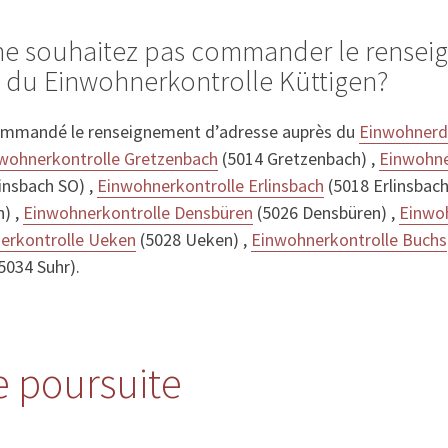
 ne souhaitez pas commander le rense
 du Einwohnerkontrolle Küttigen?
ommandé le renseignement d’adresse auprès du
Einwohnerd
wohnerkontrolle Gretzenbach
(5014 Gretzenbach) ,
Einwohne
insbach SO) ,
Einwohnerkontrolle Erlinsbach
(5018 Erlinsbach
n) ,
Einwohnerkontrolle Densbüren
(5026 Densbüren) ,
Einwo
erkontrolle Ueken
(5028 Ueken) ,
Einwohnerkontrolle Buchs
5034 Suhr).
re poursuite