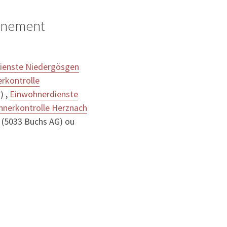
ignement
ienste Niedergösgen
rkontrolle
) ,
Einwohnerdienste
hnerkontrolle Herznach
(5033 Buchs AG) ou