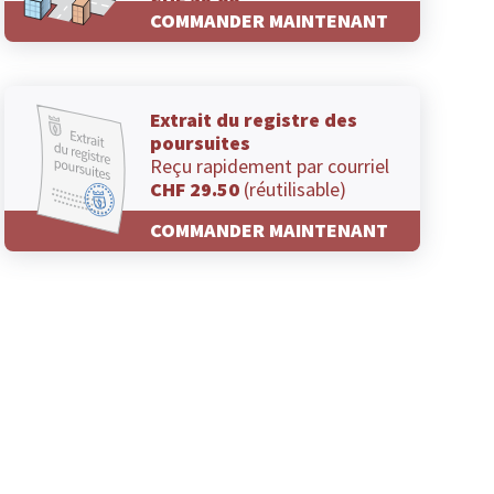
CHF 29.00
COMMANDER MAINTENANT
Extrait du registre des
poursuites
Reçu rapidement par courriel
CHF 29.50
(réutilisable)
COMMANDER MAINTENANT