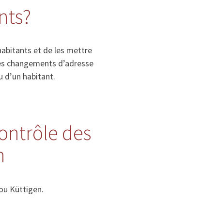
nts?
habitants et de les mettre
, les changements d’adresse
u d’un habitant.
contrôle des
n
ou Küttigen.