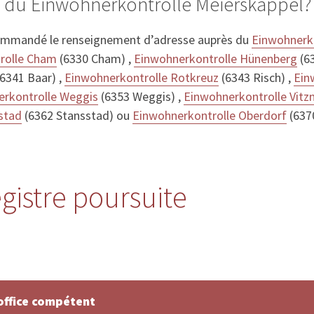
s du Einwohnerkontrolle Meierskappel?
ommandé le renseignement d’adresse auprès du
Einwohnerko
rolle Cham
(6330 Cham) ,
Einwohnerkontrolle Hünenberg
(6
6341 Baar) ,
Einwohnerkontrolle Rotkreuz
(6343 Risch) ,
Ein
rkontrolle Weggis
(6353 Weggis) ,
Einwohnerkontrolle Vitz
stad
(6362 Stansstad) ou
Einwohnerkontrolle Oberdorf
(637
egistre poursuite
office compétent