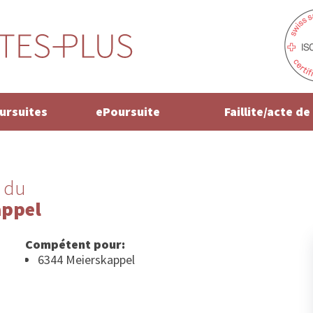
oursuites
ePoursuite
Faillite/acte d
 du
appel
Compétent pour:
6344 Meierskappel