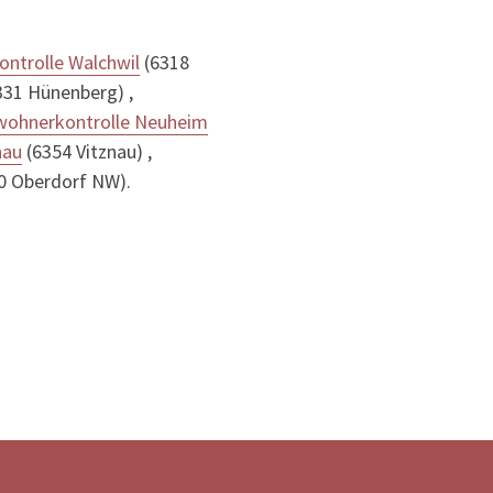
ntrolle Walchwil
(6318
331 Hünenberg) ,
wohnerkontrolle Neuheim
nau
(6354 Vitznau) ,
0 Oberdorf NW).