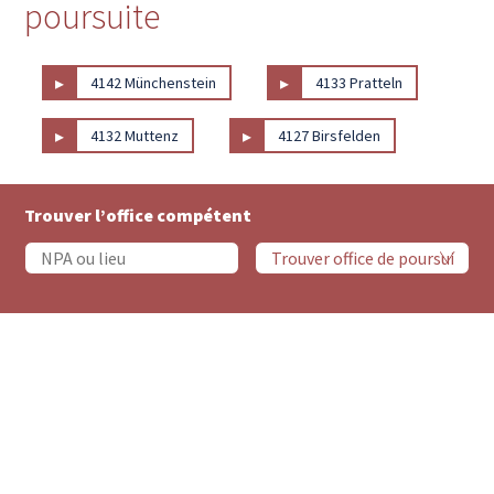
poursuite
▸
▸
4142 Münchenstein
4133 Pratteln
▸
▸
4132 Muttenz
4127 Birsfelden
Trouver l’office compétent