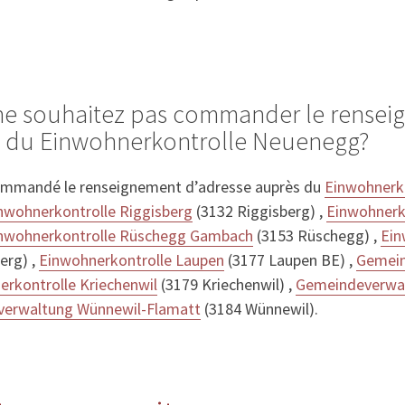
 ne souhaitez pas commander le rense
s du Einwohnerkontrolle Neuenegg?
ommandé le renseignement d’adresse auprès du
Einwohnerko
nwohnerkontrolle Riggisberg
(3132 Riggisberg) ,
Einwohnerk
nwohnerkontrolle Rüschegg Gambach
(3153 Rüschegg) ,
Ein
erg) ,
Einwohnerkontrolle Laupen
(3177 Laupen BE) ,
Gemein
erkontrolle Kriechenwil
(3179 Kriechenwil) ,
Gemeindeverwal
erwaltung Wünnewil-Flamatt
(3184 Wünnewil).