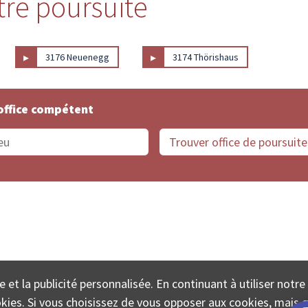
tre poursuite
▸
▸
3176 Neuenegg
3174 Thörishaus
office compétent
offices de Suisse
Protection des données
Mentions
e et la publicité personnalisée. En continuant à utiliser notre
ECTA SA www.poursuites-plus.ch est un service de Colle
ookies. Si vous choisissez de vous opposer aux cookies, mais 