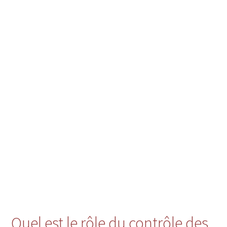
Quel est le rôle du contrôle des