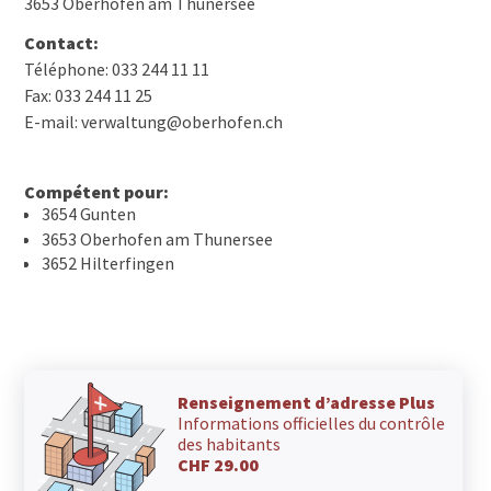
3653 Oberhofen am Thunersee
Contact:
Téléphone: 033 244 11 11
Fax: 033 244 11 25
E-mail: verwaltung@oberhofen.ch
Compétent pour:
3654 Gunten
3653 Oberhofen am Thunersee
3652 Hilterfingen
Renseignement d’adresse Plus
Informations officielles du contrôle
des habitants
CHF 29.00