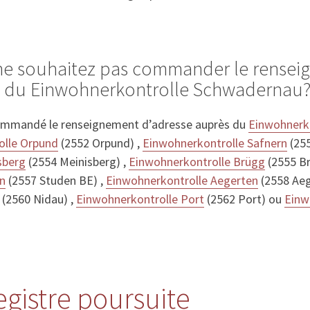
 ne souhaitez pas commander le rense
s du Einwohnerkontrolle Schwadernau
ommandé le renseignement d’adresse auprès du
Einwohnerko
olle Orpund
(2552 Orpund) ,
Einwohnerkontrolle Safnern
(255
sberg
(2554 Meinisberg) ,
Einwohnerkontrolle Brügg
(2555 Br
n
(2557 Studen BE) ,
Einwohnerkontrolle Aegerten
(2558 Aeg
(2560 Nidau) ,
Einwohnerkontrolle Port
(2562 Port) ou
Einw
gistre poursuite