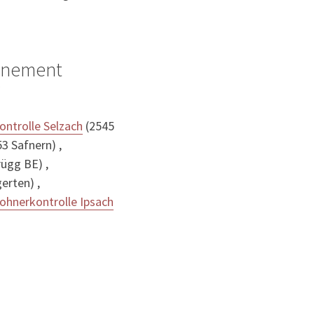
ignement
?
ntrolle Selzach
(2545
3 Safnern) ,
ügg BE) ,
erten) ,
ohnerkontrolle Ipsach