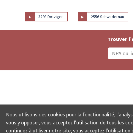
▸
▸
3293 Dotzigen
2556 Schwadernau
Trouver l’
Statut De La Commande
Recherche des 
Nous utilisons des cookies pour la fonctionnalité, l'analys
© COLL
vous y opposer, vous acceptez l'utilisation de tous les c
continuez à utiliser notre site, vous acceptez l'utilisati