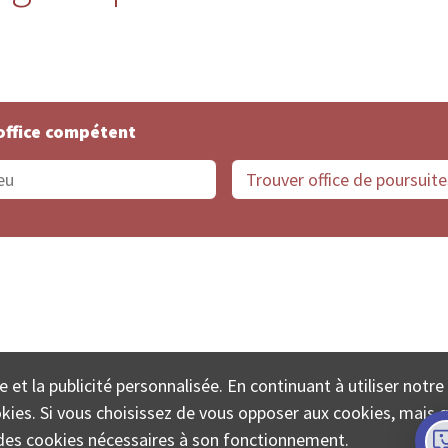
office compétent
offices de Suisse
Protection des données
Mentions
e et la publicité personnalisée. En continuant à utiliser notre
ECTA SA www.poursuites-plus.ch est un service de Colle
ookies. Si vous choisissez de vous opposer aux cookies, mais 
on des cookies nécessaires à son fonctionnement.