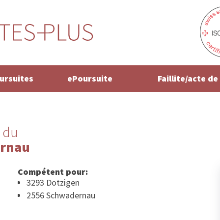
oursuites
ePoursuite
Faillite/acte d
 du
ernau
Compétent pour:
3293 Dotzigen
2556 Schwadernau