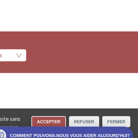
 légales
Conditions d’utilisation
Contact
 site sans
ACCEPTER
REFUSER
FERMER
cta SA.
que vous
COMMENT POUVONS-NOUS VOUS AIDER AUJOURD'HUI?