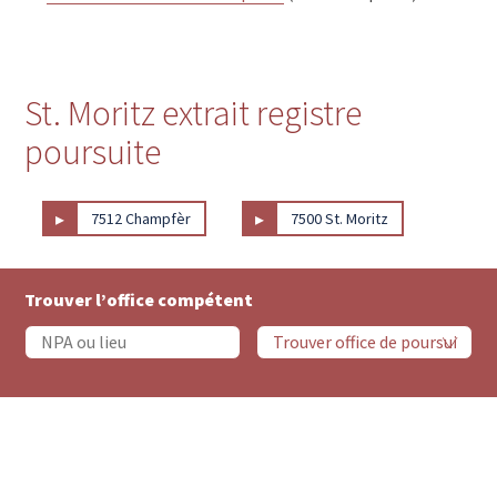
St. Moritz extrait registre
poursuite
▸
▸
7512 Champfèr
7500 St. Moritz
Trouver l’office compétent