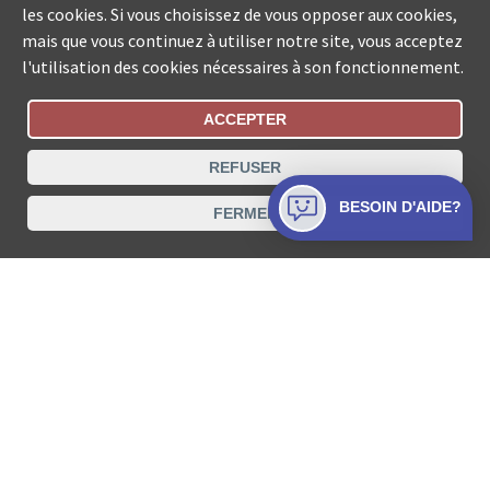
les cookies. Si vous choisissez de vous opposer aux cookies,
mais que vous continuez à utiliser notre site, vous acceptez
l'utilisation des cookies nécessaires à son fonctionnement.
ACCEPTER
Statut De La Commande
REFUSER
Recherche des offices de Suisse
BESOIN D'AIDE?
FERMER
Protection des données
Mentions légales
Conditions d’utilisation
Contact
© COLLECTA SA www.poursuites-plus.ch est un service
de Collecta SA.