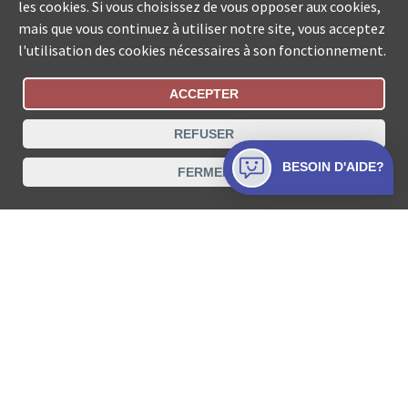
les cookies. Si vous choisissez de vous opposer aux cookies,
mais que vous continuez à utiliser notre site, vous acceptez
l'utilisation des cookies nécessaires à son fonctionnement.
ACCEPTER
Statut De La Commande
REFUSER
Recherche des offices de Suisse
BESOIN D'AIDE?
FERMER
Protection des données
Mentions légales
Conditions d’utilisation
Contact
© COLLECTA SA www.poursuites-plus.ch est un service
de Collecta SA.