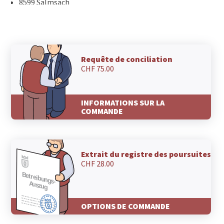
8599 Salmsach
8593 Kesswil
8592 Uttwil
8590 Romanshorn
8587 Oberaach
8582 Dozwil
Requête de conciliation
CHF 75.00
8581 Schocherswil
8580 Sommeri
8580 Hefenhofen
INFORMATIONS SUR LA
8580 Hagenwil b. Amriswil
COMMANDE
8580 Biessenhofen
8580 Amriswil
Extrait du registre des poursuites
CHF 28.00
OPTIONS DE COMMANDE