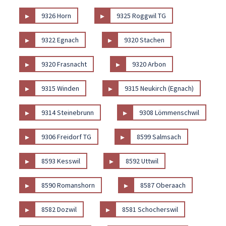
▸
▸
9326 Horn
9325 Roggwil TG
▸
▸
9322 Egnach
9320 Stachen
▸
▸
9320 Frasnacht
9320 Arbon
▸
▸
9315 Winden
9315 Neukirch (Egnach)
▸
▸
9314 Steinebrunn
9308 Lömmenschwil
▸
▸
9306 Freidorf TG
8599 Salmsach
▸
▸
8593 Kesswil
8592 Uttwil
▸
▸
8590 Romanshorn
8587 Oberaach
▸
▸
8582 Dozwil
8581 Schocherswil