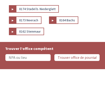
▸
8174 Stadel b. Niederglatt
▸
▸
8173 Neerach
8164 Bachs
▸
8162 Steinmaur
Trouver l’office compétent