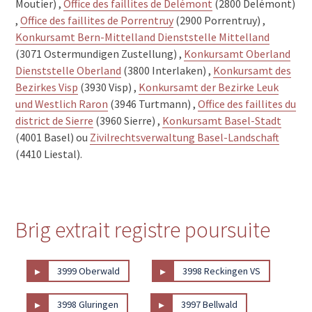
Moutier) ,
Office des faillites de Delémont
(2800 Delémont)
,
Office des faillites de Porrentruy
(2900 Porrentruy) ,
Konkursamt Bern-Mittelland Dienststelle Mittelland
(3071 Ostermundigen Zustellung) ,
Konkursamt Oberland
Dienststelle Oberland
(3800 Interlaken) ,
Konkursamt des
Bezirkes Visp
(3930 Visp) ,
Konkursamt der Bezirke Leuk
und Westlich Raron
(3946 Turtmann) ,
Office des faillites du
district de Sierre
(3960 Sierre) ,
Konkursamt Basel-Stadt
(4001 Basel) ou
Zivilrechtsverwaltung Basel-Landschaft
(4410 Liestal).
Brig extrait registre poursuite
▸
▸
3999 Oberwald
3998 Reckingen VS
▸
▸
3998 Gluringen
3997 Bellwald