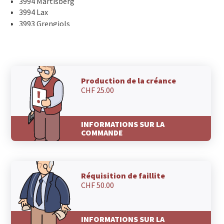
3994 Martisberg
3994 Lax
3993 Grengiols
3992 Bettmeralp
3991 Betten
3989 Selkingen
3989 Ritzingen
3989 Niederwald
Production de la créance
CHF 25.00
3989 Blitzingen
3989 Biel VS
3988 Ulrichen
INFORMATIONS SUR LA
3988 Obergesteln
COMMANDE
3987 Riederalp
3986 Ried-Mörel
3985 Münster VS
3985 Geschinen
Réquisition de faillite
3984 Fieschertal
CHF 50.00
3984 Fiesch
3983 Mörel
3983 Greich
INFORMATIONS SUR LA