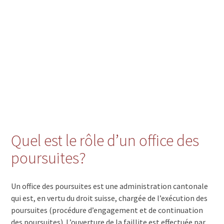
3900 Brigerbad
3900 Brig
3864 Guttannen
3801 Jungfraujoch
Quel est le rôle d’un office des
poursuites?
Un office des poursuites est une administration cantonale
qui est, en vertu du droit suisse, chargée de l’exécution des
poursuites (procédure d’engagement et de continuation
des poursuites). L’ouverture de la faillite est effectuée par