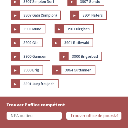
▸
▸
3907 Simplon Dorf
3907 Gondo
▸
▸
3907 Gabi (Simplon)
3904 Naters
▸
▸
3903 Mund
3903 Birgisch
▸
▸
3902 Glis
3901 Rothwald
▸
▸
3900 Gamsen
3900 Brigerbad
▸
▸
3900 Brig
3864 Guttannen
▸
3801 Jungfraujoch
Trouver l’office compétent