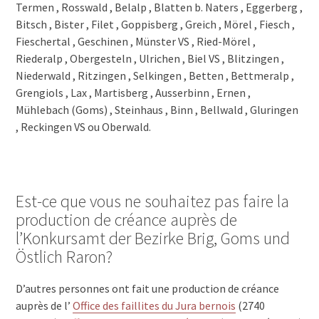
Termen , Rosswald , Belalp , Blatten b. Naters , Eggerberg ,
Bitsch , Bister , Filet , Goppisberg , Greich , Mörel , Fiesch ,
Fieschertal , Geschinen , Münster VS , Ried-Mörel ,
Riederalp , Obergesteln , Ulrichen , Biel VS , Blitzingen ,
Niederwald , Ritzingen , Selkingen , Betten , Bettmeralp ,
Grengiols , Lax , Martisberg , Ausserbinn , Ernen ,
Mühlebach (Goms) , Steinhaus , Binn , Bellwald , Gluringen
, Reckingen VS ou Oberwald.
Est-ce que vous ne souhaitez pas faire la
production de créance auprès de
l’Konkursamt der Bezirke Brig, Goms und
Östlich Raron?
D’autres personnes ont fait une production de créance
auprès de l’
Office des faillites du Jura bernois
(2740