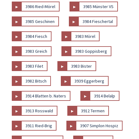
▸
▸
3986 Ried-Mörel
3985 Münster VS
▸
▸
3985 Geschinen
3984 Fieschertal
▸
▸
3984 Fiesch
3983 Mörel
▸
▸
3983 Greich
3983 Goppisberg
▸
▸
3983 Filet
3983 Bister
▸
▸
3982 Bitsch
3939 Eggerberg
▸
▸
3914 Blatten b. Naters
3914 Belalp
▸
▸
3913 Rosswald
3912 Termen
▸
▸
3911 Ried-Brig
3907 Simplon Hospiz