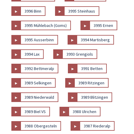
▸
▸
3996 Binn
3995 Steinhaus
▸
▸
3995 Mühlebach (Goms)
3995 Ernen
▸
▸
3995 Ausserbinn
3994 Martisberg
▸
▸
3994 Lax
3993 Grengiols
▸
▸
3992 Bettmeralp
3991 Betten
▸
▸
3989 Selkingen
3989 Ritzingen
▸
▸
3989 Niederwald
3989 Blitzingen
▸
▸
3989 Biel VS
3988 Ulrichen
▸
▸
3988 Obergesteln
3987 Riederalp